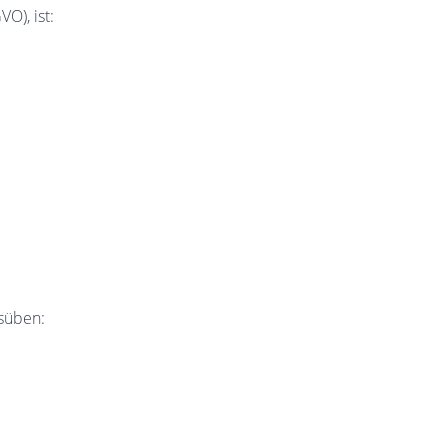
O), ist:
süben: